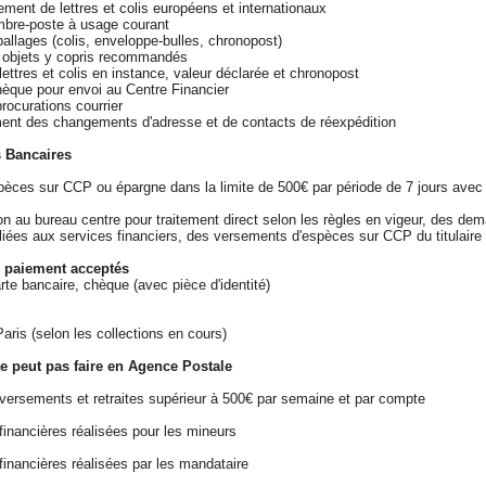
ement de lettres et colis européens et internationaux
imbre-poste à usage courant
allages (colis, enveloppe-bulles, chronopost)
 objets y copris recommandés
 lettres et colis en instance, valeur déclarée et chronopost
hèque pour envoi au Centre Financier
rocurations courrier
ment des changements d'adresse et de contacts de réexpédition
 Bancaires
spèces sur CCP ou épargne dans la limite de 500€ par période de 7 jours avec 
on au bureau centre pour traitement direct selon les règles en vigeur, des d
liées aux services financiers, des versements d'espèces sur CCP du titulaire
 paiement acceptés
te bancaire, chèque (avec pièce d'identité)
ris (selon les collections en cours)
e peut pas faire en Agence Postale
 versements et retraites supérieur à 500€ par semaine et par compte
financières réalisées pour les mineurs
financières réalisées par les mandataire