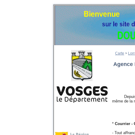
Carte
>
Lorr
Agence 
Depuis le 2
même de la m
*
Courrier - 
- Tout affran