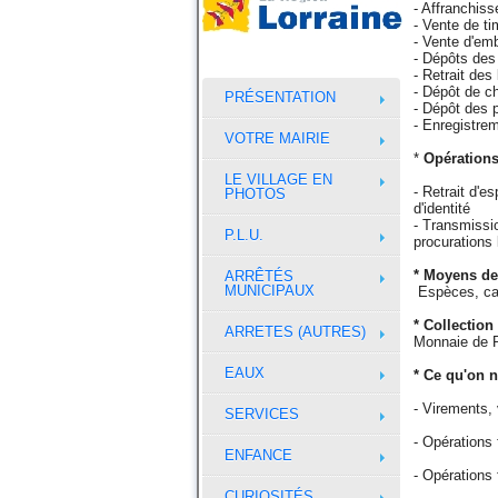
- Affranchiss
- Vente de t
- Vente d'emb
- Dépôts des
- Retrait des
- Dépôt de c
PRÉSENTATION
- Dépôt des p
- Enregistre
VOTRE MAIRIE
*
Opérations
LE VILLAGE EN
- Retrait d'e
PHOTOS
d'identité
- Transmissi
P.L.U.
procurations 
* Moyens de
ARRÊTÉS
MUNICIPAUX
Espèces, car
* Collection
ARRETES (AUTRES)
Monnaie de Pa
EAUX
* Ce qu'on n
- Virements,
SERVICES
- Opérations 
ENFANCE
- Opérations 
CURIOSITÉS