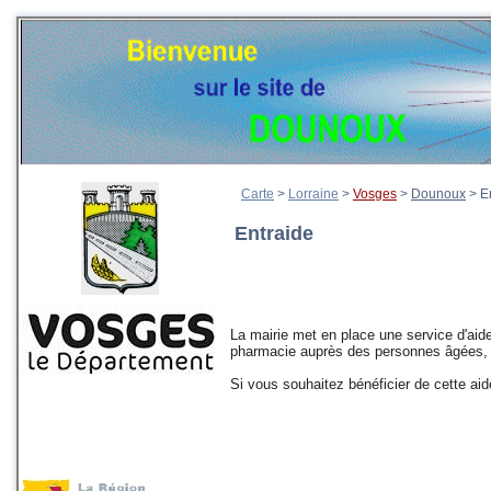
Carte
>
Lorraine
>
Vosges
>
Dounoux
>
E
Entraide
La mairie met en place une service d'aid
pharmacie auprès des personnes âgées, 
Si vous souhaitez bénéficier de cette aid