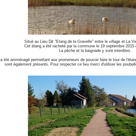
Situé au Lieu Dit "Etang de la Gravelle" entre le village et La 
Cet étang a été racheté par la commune le 19 septembre 2015
La pêche et la baignade y sont interdites.
 a été amménagé permettant aux promeneurs de pouvoir faire le tour de l'étan
sont également présents. Pour respecter ce lieu merci d'utiliser les poubell