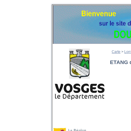
Carte
>
Lorr
ETANG 