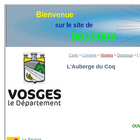
Carte
>
Lorraine
>
Vosges
>
Dounoux
>
L
L'Auberge du Coq
OU